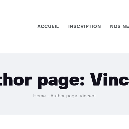
Accueil
Inscription
ACCUEIL
INSCRIPTION
NOS N
Nos News
Contactez nous
hor page: Vin
Home
Author page: Vincent